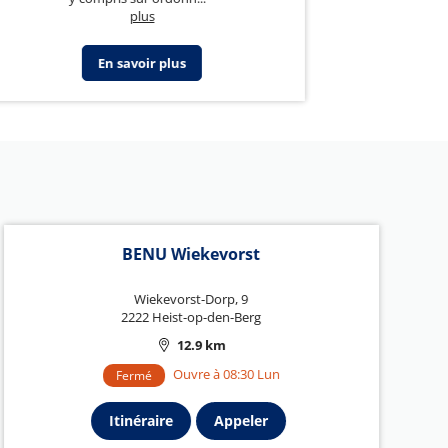
plus
En savoir plus
BENU Wiekevorst
Wiekevorst-Dorp, 9
2222 Heist-op-den-Berg
12.9 km
Ouvre à 08:30 Lun
Fermé
Itinéraire
Appeler